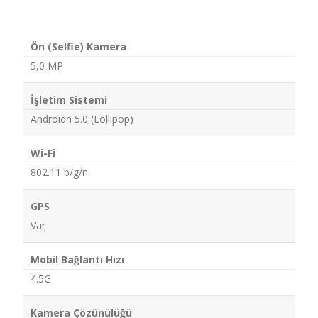
Ön (Selfie) Kamera
5,0 MP
İşletim Sistemi
Androidn 5.0 (Lollipop)
Wi-Fi
802.11 b/g/n
GPS
Var
Mobil Bağlantı Hızı
4.5G
Kamera Çözünülüğü