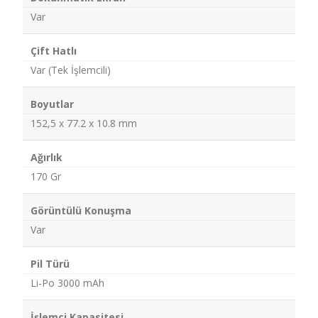
Var
Çift Hatlı
Var (Tek İşlemcili)
Boyutlar
152,5 x 77.2 x 10.8 mm
Ağırlık
170 Gr
Görüntülü Konuşma
Var
Pil Türü
Li-Po 3000 mAh
İşlemci Kapasitesi