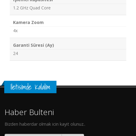
1.2 GHz Quad Core
Kamera Zoom
4x
Garanti Süresi (Ay)
24
Iletisimde Kalalim
Haber Bulteni
Bizden haberdar olmak icin kayit olunuz..